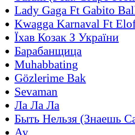
Lady Gaga Ft Gabito Bal
Kwagga Karnaval Ft Elof
Їхав Козак З України
Барабанщица
Muhabbating
Gözlerime Bak
Sevaman
Ла Ла Ла
Быть Нельзя (Знаешь С
Ау